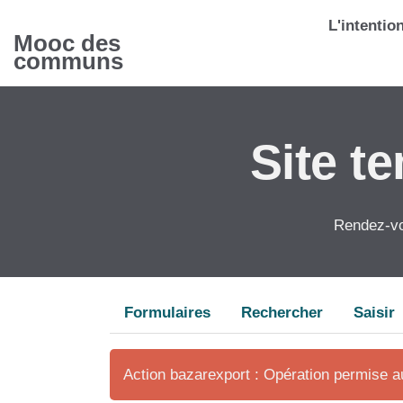
Aller au contenu principal
L'intentio
Mooc des
communs
Site t
Rendez-vo
Formulaires
Rechercher
Saisir
Action bazarexport : Opération permise 