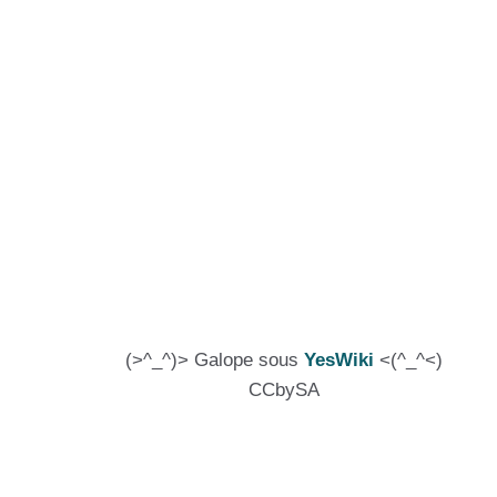
(>^_^)> Galope sous
YesWiki
<(^_^<)
CCbySA