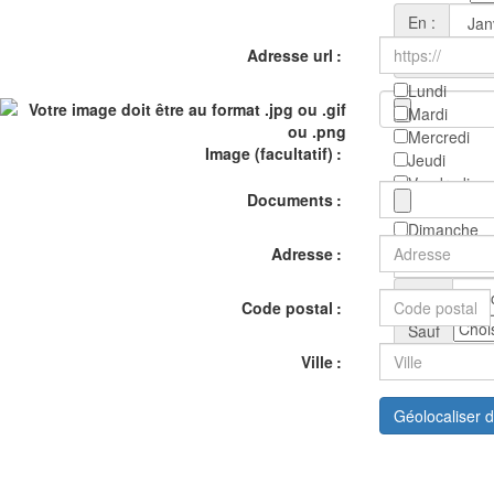
En :
Adresse url
A quel mome
Lundi
Mardi
Mercredi
Image (facultatif)
Jeudi
Vendredi
Documents
Samedi
Dimanche
Adresse
Jour
Code postal
Sauf
Ville
Géolocaliser d