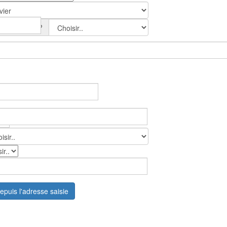
nt du mois ?
epuis l'adresse saisie