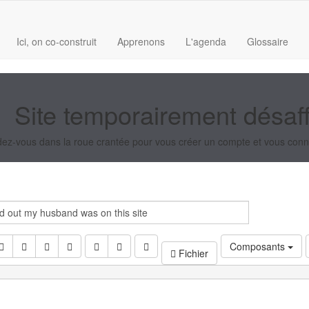
Ici, on co-construit
Apprenons
L'agenda
Glossaire
Site temporairement désaf
ez-vous dans la roue crantée pour vous créer un compte et vous conn
Composants
Fichier