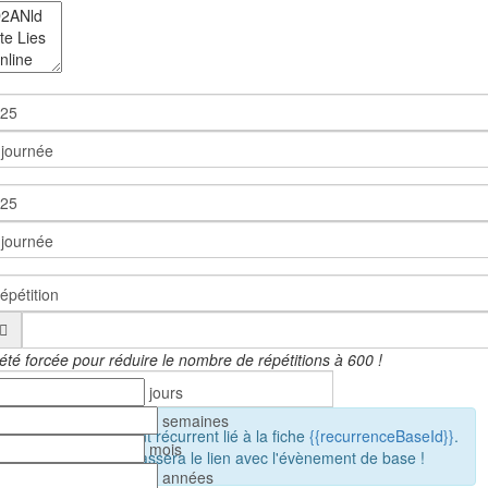
 été forcée pour réduire le nombre de répétitions à 600 !
jours
semaines
nt est un évènement récurrent lié à la fiche
{{recurrenceBaseId}}
.
mois
tion de cette fiche cassera le lien avec l'évènement de base !
années