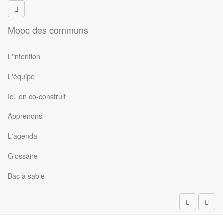
Aller au contenu principal
Mooc des communs
L'intention
L'équipe
Ici, on co-construit
Apprenons
L'agenda
Glossaire
Bac à sable
Rechercher